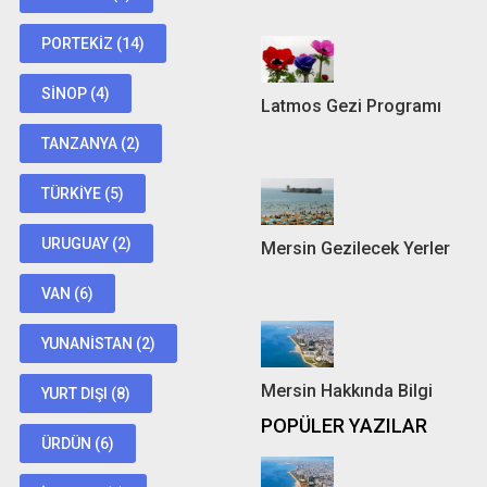
PORTEKIZ
(14)
SINOP
(4)
Latmos Gezi Programı
TANZANYA
(2)
TÜRKIYE
(5)
URUGUAY
(2)
Mersin Gezilecek Yerler
VAN
(6)
YUNANISTAN
(2)
Mersin Hakkında Bilgi
YURT DIŞI
(8)
POPÜLER YAZILAR
ÜRDÜN
(6)