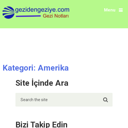
ad itemscope
Menu
itemtype="http://schema.org/WebSite">
Kategori:
Amerika
Site İçinde Ara
Bizi Takip Edin