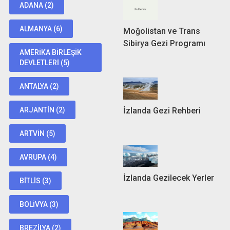
ADANA
(2)
ALMANYA
(6)
Moğolistan ve Trans
Sibirya Gezi Programı
AMERIKA BIRLEŞIK
DEVLETLERI
(5)
ANTALYA
(2)
İzlanda Gezi Rehberi
ARJANTIN
(2)
ARTVIN
(5)
AVRUPA
(4)
İzlanda Gezilecek Yerler
BITLIS
(3)
BOLIVYA
(3)
BREZILYA
(2)