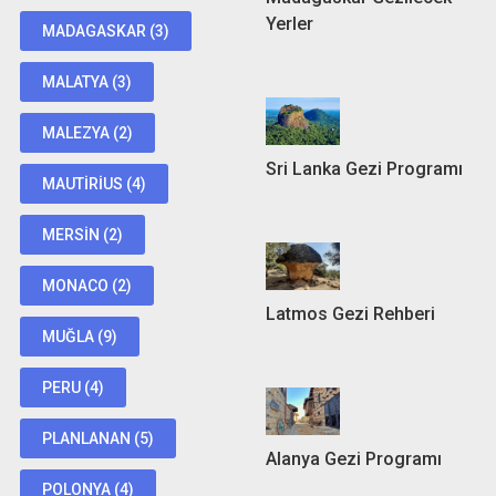
Yerler
MADAGASKAR
(3)
MALATYA
(3)
MALEZYA
(2)
Sri Lanka Gezi Programı
MAUTIRIUS
(4)
MERSIN
(2)
MONACO
(2)
Latmos Gezi Rehberi
MUĞLA
(9)
PERU
(4)
PLANLANAN
(5)
Alanya Gezi Programı
POLONYA
(4)