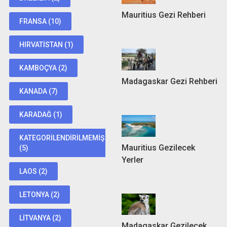
Mauritius Gezi Rehberi
FRANSA
(10)
HIRVATISTAN
(1)
KAMBOÇYA
(2)
Madagaskar Gezi Rehberi
KANADA
(7)
KARADAĞ
(1)
KATEGORILENDIRILMEMIŞ
Mauritius Gezilecek
(5)
Yerler
LAOS
(2)
LETONYA
(2)
LITVANYA
(2)
Madagaskar Gezilecek