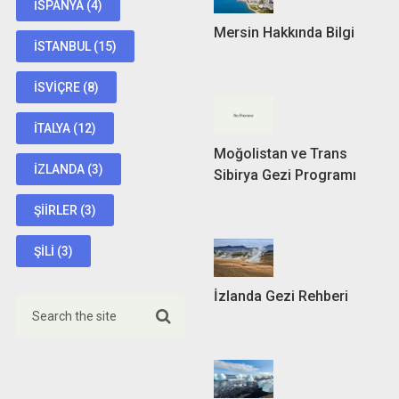
İSPANYA
(4)
Mersin Hakkında Bilgi
İSTANBUL
(15)
İSVIÇRE
(8)
İTALYA
(12)
Moğolistan ve Trans
İZLANDA
(3)
Sibirya Gezi Programı
ŞIIRLER
(3)
ŞILI
(3)
İzlanda Gezi Rehberi