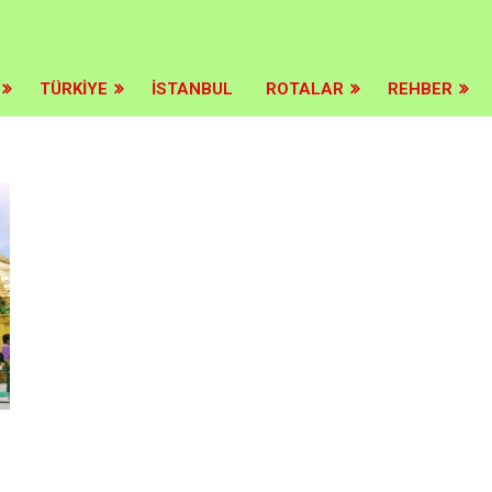
>
TÜRKIYE
İSTANBUL
ROTALAR
REHBER