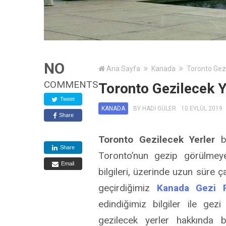
NO
Ana Sayfa
Kanada
Toronto Gez
COMMENTS
Toronto Gezilecek Y
Tweet
KANADA
BY
HADI GÜLER
10 EYLÜL 2019
Share
Toronto Gezilecek Yerler
b
Share
Toronto’nun gezip görülmeye 
Email
bilgileri, üzerinde uzun süre
geçirdiğimiz
Kanada Gezi 
edindiğimiz bilgiler ile gez
gezilecek yerler hakkında