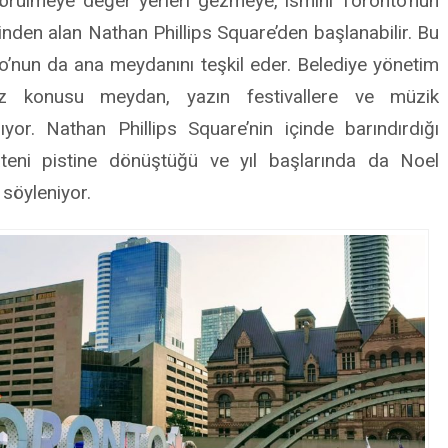
görülmeye değer yerleri gezmeye, ismini Toronto’nun
inden alan Nathan Phillips Square’den başlanabilir. Bu
nun da ana meydanını teşkil eder. Belediye yönetim
z konusu meydan, yazın festivallere ve müzik
ıyor. Nathan Phillips Square’nin içinde barındırdığı
eni pistine dönüştüğü ve yıl başlarında da Noel
 söyleniyor.