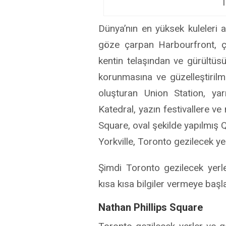
T
Dünya’nın en yüksek kuleleri a
göze çarpan Harbourfront, çeş
kentin telaşından ve gürültüs
korunmasına ve güzelleştiril
oluşturan Union Station, ya
Katedral, yazın festivallere ve
Square, oval şekilde yapılmış 
Yorkville, Toronto gezilecek yer
Şimdi Toronto gezilecek yer
kısa kısa bilgiler vermeye başl
Nathan Phillips Square