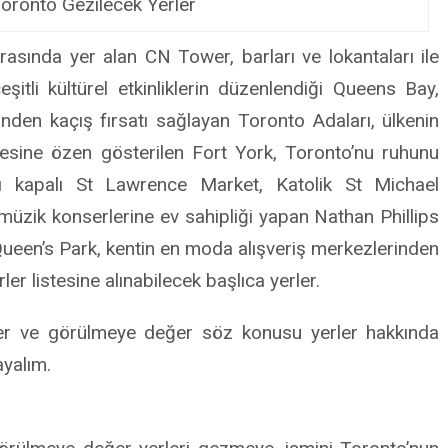
oronto Gezilecek Yerler
rasında yer alan CN Tower, barları ve lokantaları ile
itli kültürel etkinliklerin düzenlendiği Queens Bay,
ünden kaçış fırsatı sağlayan Toronto Adaları, ülkenin
mesine özen gösterilen Fort York, Toronto’nu ruhunu
rı kapalı St Lawrence Market, Katolik St Michael
 müzik konserlerine ev sahipliği yapan Nathan Phillips
Queen’s Park, kentin en moda alışveriş merkezlerinden
ler listesine alınabilecek başlıca yerler.
ler ve görülmeye değer söz konusu yerler hakkında
ayalım.