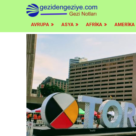
ad itemscope itemtype="http://schema.org/WebSite"
AVRUPA
ASYA
AFRIKA
AMERIKA